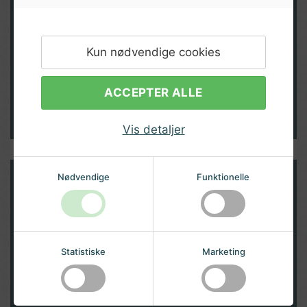
Har du brug for hjælp eller vil
du annulere et køb?
Kun nødvendige cookies
Vi elsker at hjælpe vores kunder!
Udfyld formular
ACCEPTER ALLE
Vis detaljer
Nødvendige
Funktionelle
Modtag nyheder og inspiration
direkte i din indbakke
Statistiske
Marketing
TILMELD