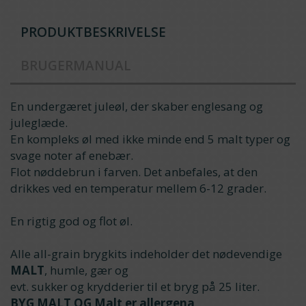
PRODUKTBESKRIVELSE
BRUGERMANUAL
En undergæret juleøl, der skaber englesang og
juleglæde.
En kompleks øl med ikke minde end 5 malt typer og
svage noter af enebær.
Flot nøddebrun i farven. Det anbefales, at den
drikkes ved en temperatur mellem 6-12 grader.
En rigtig god og flot øl.
Alle all-grain brygkits indeholder det nødevendige
MALT
, humle, gær og
evt. sukker og krydderier til et bryg på 25 liter.
BYG MALT OG Malt er allergena