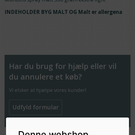
INDEHOLDER BYG MALT OG Malt er allergena
Har du brug for hjælp eller vil
du annulere et køb?
Vi elsker at hjælpe vores kunder!
Udfyld formular
Denne webshop