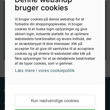
bruger cookies
Modtag nyheder og inspiration
Vi bruger cookies på denne webshop for at
direkte i din indbakke
forbedre din shoppingoplevelse. Vi bruger
cookies til at huske login-oplysninger og give
sikkert login, indsamle statistik for at optimere
TILMELD
webstedets funktionalitet og levere indhold, der
er skræddersyet til dine interesser. Klik på
accepter for at give dit samtykke til at acceptere
cookies og gå direkte til webstedet eller klik på
flere oplysninger for at se detaljerede beskrivelser
af de typer cookies, som vi gemmer.
Læs mere i vores cookiepolitik
Om Albryg
Kun nødvendige cookies
Albryg.dk er en e-mærket netbutik som dagligt
servicerer tusindvis af ølbryggende danskere.