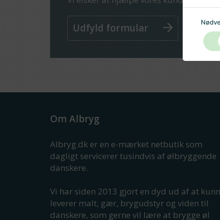
Nødve
Udfyld formular
Om Albryg
Albryg.dk er en e-mærket netbutik som
dagligt servicerer tusindvis af ølbryggende
danskere.
Vi har siden 2013 gjort en dyd ud af at kun
leverer malt, gær, brygudstyr og viden til
danskere, som gerne vil lære at brygge øl