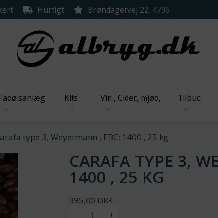
kert
Hurtigt
Brøndagervej 22, 4736
Fadølsanlæg
Kits
Vin , Cider, mjød,
Tilbud
arafa type 3, Weyermann , EBC: 1400 , 25 kg
CARAFA TYPE 3, W
1400 , 25 KG
395,00 DKK
-
+