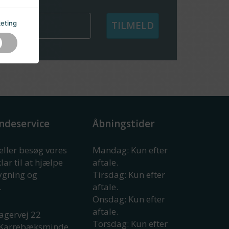
eting
TILMELD
ndeservice
Åbningstider
 eller besøg vores
Mandag: Kun efter
klar til at hjælpe
aftale.
rygning og
Tirsdag: Kun efter
.
aftale.
Onsdag: Kun efter
aftale.
agervej 22
Torsdag: Kun efter
Karrebæksminde