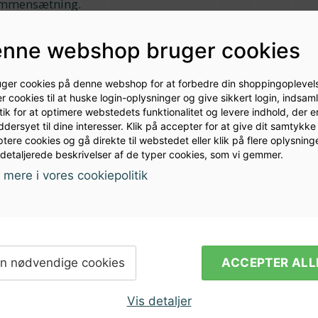
ammensætning.
ARAFA SPECIAL® er den afskallet version af CARAFA®.
nne webshop bruger cookies
 skaller fra omhyggeligt udvalgte korn inden maltning og
mens du tilføjer kaffebrun farve, en kaffelignende
ølelse til færdig øl, men uden at introducere
uger cookies på denne webshop for at forbedre din shoppingoplevels
r cookies til at huske login-oplysninger og give sikkert login, indsam
CIAL® malte i kornregningen producerer mørke øl
stik for at optimere webstedets funktionalitet og levere indhold, der e
st, cremet, hvidt hoved. Smag: noter af kaffe, kakao og 
dersyet til dine interesser. Klik på accepter for at give dit samtykke t
tere cookies og gå direkte til webstedet eller klik på flere oplysninge
 detaljerede beskrivelser af de typer cookies, som vi gemmer.
mere i vores cookiepolitik
ler vil du
Modtag nyhed
n nødvendige cookies
ACCEPTER ALL
i din indbakk
Vis detaljer