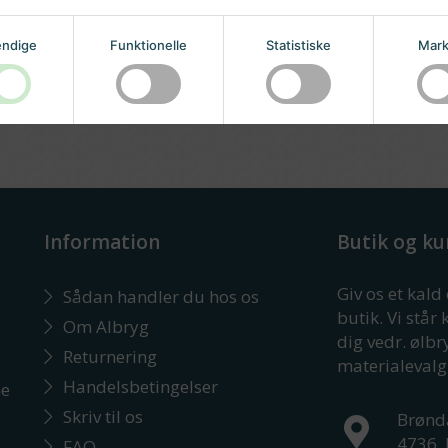
ndige
Funktionelle
Statistiske
Mark
Information
Butik og ku
Giv os et kald
Sådan handler du hos os
butik. Vi står 
Om Albryg
dig vedr. ølb
Returnering
materialevalg
Handelsbetingelser
ne
Skriv til os
Brønd
4736
FAQ