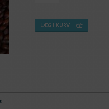
LÆG I KURV
kg