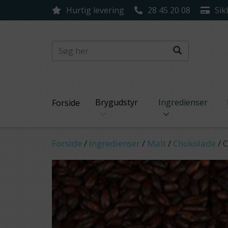
Hurtig levering
28 45 20 08
Sik
Brygudstyr
Ingredienser
Forside
Forside
/
Ingredienser
/
Malt
/
Chokolade
/
C