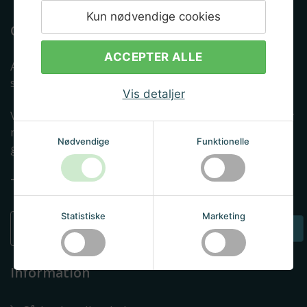
Kun nødvendige cookies
Om Albryg
ACCEPTER ALLE
Albryg.dk er en e-mærket netbutik som dagligt
servicerer tusindvis af ølbryggende danskere.
Vis detaljer
Vi har siden 2013 gjort en dyd ud af at kunne leverer
malt, gær, brygudstyr og viden til danskere, som
Nødvendige
Funktionelle
gerne vil lære at brygge øl selv.
Tilmeld nyhedsbrev
Statistiske
Marketing
TILMELD
Information