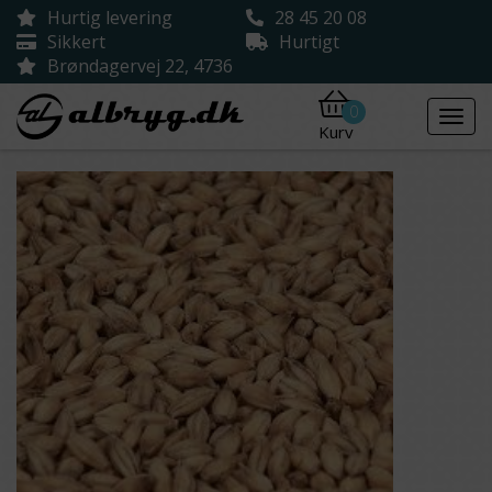
Hurtig levering
28 45 20 08
Sikkert
Hurtigt
Brøndagervej 22, 4736
0
Kurv