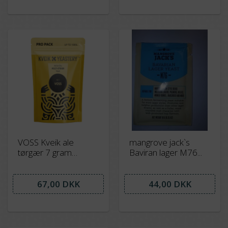
VOSS Kveik ale
mangrove jack`s
tørgær 7 gram
Baviran lager M76...
Organic
67,00 DKK
44,00 DKK