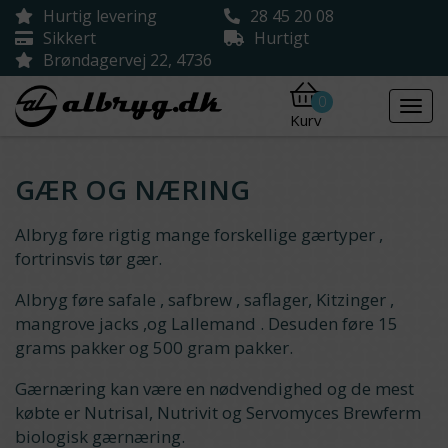
Hurtig levering
28 45 20 08
Sikkert
Hurtigt
Brøndagervej 22, 4736
0
Kurv
GÆR OG NÆRING
Albryg føre rigtig mange forskellige gærtyper ,
fortrinsvis tør gær.
Albryg føre safale , safbrew , saflager, Kitzinger ,
mangrove jacks ,og Lallemand . Desuden føre 15
grams pakker og 500 gram pakker.
Gærnæring kan være en nødvendighed og de mest
købte er Nutrisal, Nutrivit og Servomyces Brewferm
biologisk gærnæring.