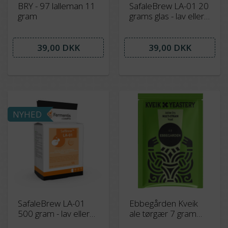
BRY - 97 lalleman 11
SafaleBrew LA-01 20
gram
grams glas - lav eller
ingen alkohol -
overgæret
39,00 DKK
39,00 DKK
NYHED
SafaleBrew LA-01
Ebbegården Kveik
500 gram - lav eller
ale tørgær 7 gram
ingen alkohol -
Organic