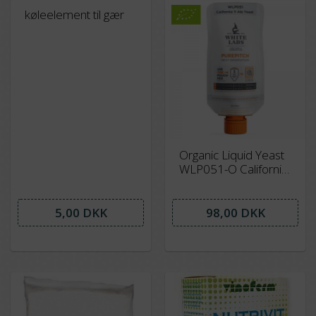
køleelement til gær
Organic Liquid Yeast
WLP051-O California
Ale V, bestillingsvare
5,00 DKK
98,00 DKK