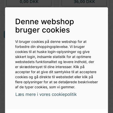
0,00 DKK
36,00 DKK
Denne webshop
bruger cookies
NYHED
Vi bruger cookies på denne webshop for at
forbedre din shoppingoplevelse. Vi bruger
cookies til at huske login-oplysninger og give
sikkert login, indsamle statistik for at optimere
webstedets funktionalitet og levere indhold, der
er skræddersyet til dine interesser. Klik på
accepter for at give dit samtykke til at acceptere
cookies og gå direkte til webstedet eller klik på
Safale Be - 134
Kveik ale tørgær 11
flere oplysninger for at se detaljerede beskrivelser
tørgær
gram . Lallemand
af de typer cookies, som vi gemmer.
Premium series voss
Læs mere i vores cookiepolitik
39,00 DKK
38,00 DKK