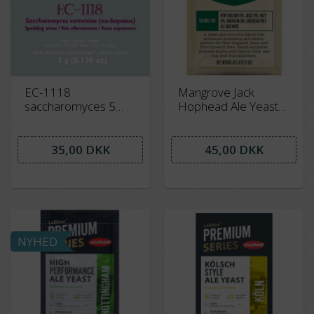
EC-1118
Mangrove Jack
saccharomyces 5
Hophead Ale Yeast
gram - til cider -vin og
10,5 gram - M66
øl for høj alkohol
35,00 DKK
45,00 DKK
NYHED