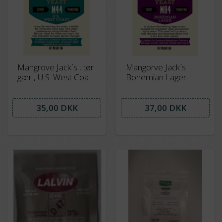
Mangrove Jack´s , tør
Mangorve Jack´s
gær , U.S. West Coast
Bohemian Lager
M44 , 10 gram
M84 - 10 gram
35,00 DKK
37,00 DKK