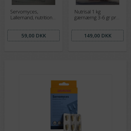
Servomyces,
Nutrisal 1 kg
Lallemand, nutritional
gærnærng 3-6 gr pr
yeast til øl 10 gram
10 liter
super godt ! NYHED !
59,00 DKK
149,00 DKK