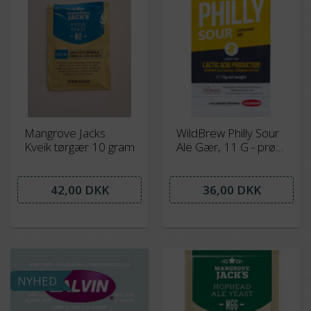
Mangrove Jacks
WildBrew Philly Sour
Kveik tørgær 10 gram
Ale Gær, 11 G - prøv
denne unikke
overgær !
42,00 DKK
36,00 DKK
NYHED