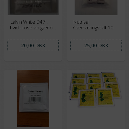
Lalvin White D47 ,
Nutrisal
hvid - rose vin gær og
Gærnæringssalt 100
mjødgær - 5 gram op
gram
til 23 liter
20,00 DKK
25,00 DKK