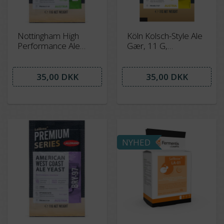
Nottingham High
Köln Kolsch-Style Ale
Performance Ale
Gær, 11 G,
Gær, 11 G Lallemand
lALLEMAND
35,00 DKK
35,00 DKK
NYHED