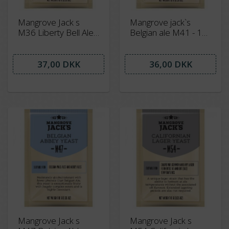
Mangrove Jack s
Mangrove jack`s
M36 Liberty Bell Ale -
Belgian ale M41 - 10
10 gram -
gram
37,00 DKK
36,00 DKK
Mangrove Jack s
Mangrove Jack s