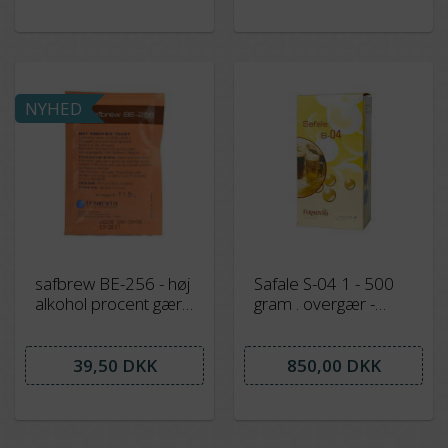
NYHED
safbrew BE-256 - høj
Safale S-04 1 - 500
alkohol procent gære
gram . overgær -
ved 12-25 grader
traditionel Ale gær
39,50 DKK
850,00 DKK