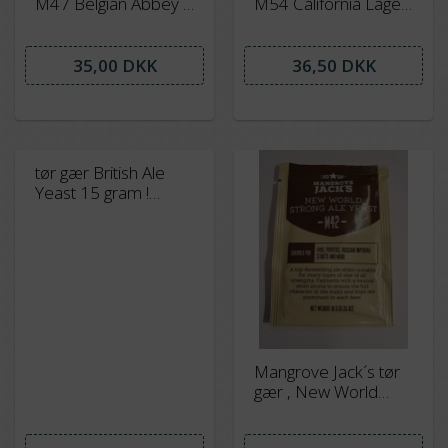
M47 Belgian Abbey -
M54 California Lager
10 gram
- undergær der kan
gære ved højere
temperaturer
35,00 DKK
36,50 DKK
tør gær British Ale
Yeast 15 gram !
Denne gær går ud af
produktion
Mangrove Jack´s tør
gær , New World
Strong ale M42 , 10
gram