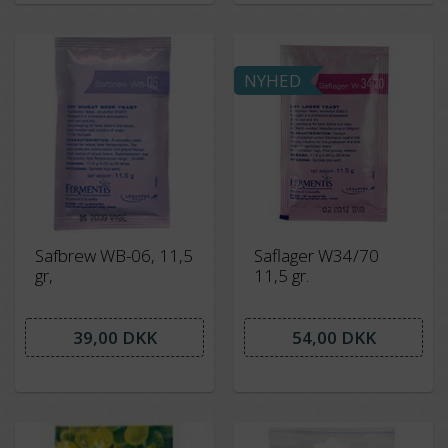
NYHED
Safbrew WB-06, 11,5
Saflager W34/70
gr,
11,5 gr.
39,00 DKK
54,00 DKK