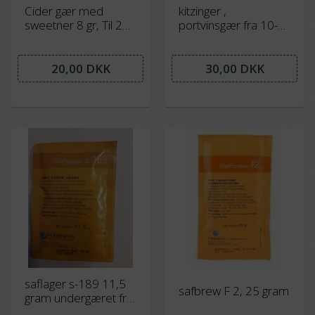
Cider gær med
kitzinger ,
sweetner 8 gr, Til 25
portvinsgær fra 10-
liter
50 l , 5 gram
20,00 DKK
30,00 DKK
saflager s-189 11,5
safbrew F 2, 25 gram
gram undergæret fra
9-22 grade,r ideal