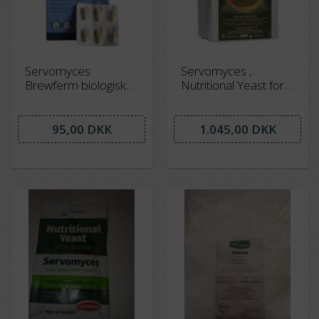
Servomyces
Servomyces ,
Brewferm biologisk
Nutritional Yeast for
gærnæring -
beer Lallemand 500
forudbestilling -
gram
kommer i januar
95,00 DKK
1.045,00 DKK