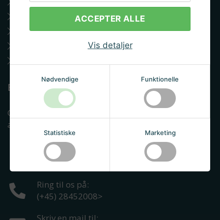
Handelsbetingelser
Skriv til os
ACCEPTER ALLE
FAQ
Vis detaljer
Cookie- og privatlivspolitik
Ølpris 2021 uddelt til Albryg
Nødvendige
Funktionelle
Butik og kundeservice
Giv os et kald eller besøg vores butik. Vi står klar til
at hjælpe dig vedr. ølbrygning og materialevalg.
Statistiske
Marketing
Brøndagervej 22
4736
Karrebæksminde
Ring til os på:
(+45) 28452008
>
Skriv en mail til: