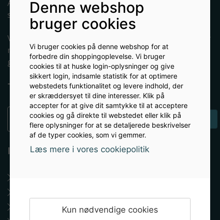
Albryg.dk er en e-mærket netbutik som dagligt
Denne webshop
servicerer tusindvis af ølbryggende danskere.
bruger cookies
Vi har siden 2013 gjort en dyd ud af at kunne leverer
Vi bruger cookies på denne webshop for at
malt, gær, brygudstyr og viden til danskere, som
forbedre din shoppingoplevelse. Vi bruger
gerne vil lære at brygge øl selv.
cookies til at huske login-oplysninger og give
sikkert login, indsamle statistik for at optimere
Tilmeld nyhedsbrev
webstedets funktionalitet og levere indhold, der
er skræddersyet til dine interesser. Klik på
accepter for at give dit samtykke til at acceptere
cookies og gå direkte til webstedet eller klik på
TILMELD
flere oplysninger for at se detaljerede beskrivelser
af de typer cookies, som vi gemmer.
Læs mere i vores cookiepolitik
Information
Sådan handler du hos os
Om Albryg
Returnering
Kun nødvendige cookies