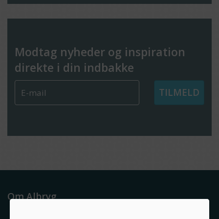
Modtag nyheder og inspiration
direkte i din indbakke
TILMELD
Om Albryg