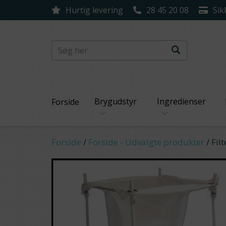
Hurtig levering
28 45 20 08
Sik
Brygudstyr
Ingredienser
Forside
Forside
/
Forside - Udvalgte produkter
/
Filt