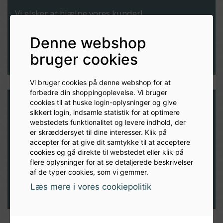
Vi elsker at hjælpe vores kunder!
Denne webshop
Udfyld formular
bruger cookies
Vi bruger cookies på denne webshop for at
forbedre din shoppingoplevelse. Vi bruger
cookies til at huske login-oplysninger og give
sikkert login, indsamle statistik for at optimere
Modtag nyheder og inspiration
webstedets funktionalitet og levere indhold, der
er skræddersyet til dine interesser. Klik på
direkte i din indbakke
accepter for at give dit samtykke til at acceptere
cookies og gå direkte til webstedet eller klik på
flere oplysninger for at se detaljerede beskrivelser
TILMELD
af de typer cookies, som vi gemmer.
Læs mere i vores cookiepolitik