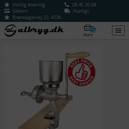
Hurtig levering
28 45 20 08
Sikkert
Hurtigt
Brøndagervej 22, 4736
0
Kurv