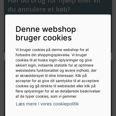
Har du brug for hjælp eller vil
du annulere et køb?
Vi elsker at hjælpe vores kunder!
Denne webshop
Udfyld formular
bruger cookies
Vi bruger cookies på denne webshop for at
forbedre din shoppingoplevelse. Vi bruger
cookies til at huske login-oplysninger og give
sikkert login, indsamle statistik for at optimere
webstedets funktionalitet og levere indhold, der
er skræddersyet til dine interesser. Klik på
Modtag nyheder og inspiration
accepter for at give dit samtykke til at acceptere
direkte i din indbakke
cookies og gå direkte til webstedet eller klik på
flere oplysninger for at se detaljerede beskrivelser
af de typer cookies, som vi gemmer.
TILMELD
Læs mere i vores cookiepolitik