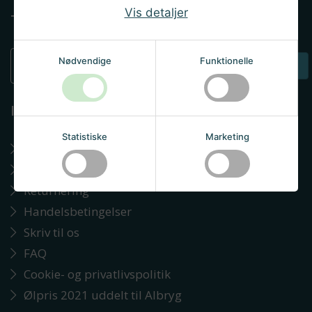
Vis detaljer
Tilmeld nyhedsbrev
Nødvendige
Funktionelle
TILMELD
Information
Statistiske
Marketing
Sådan handler du hos os
Om Albryg
Returnering
Handelsbetingelser
Skriv til os
FAQ
Cookie- og privatlivspolitik
Ølpris 2021 uddelt til Albryg