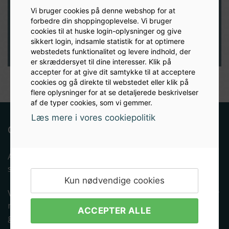
Vi bruger cookies på denne webshop for at
TILMELD
forbedre din shoppingoplevelse. Vi bruger
cookies til at huske login-oplysninger og give
sikkert login, indsamle statistik for at optimere
webstedets funktionalitet og levere indhold, der
er skræddersyet til dine interesser. Klik på
accepter for at give dit samtykke til at acceptere
cookies og gå direkte til webstedet eller klik på
flere oplysninger for at se detaljerede beskrivelser
af de typer cookies, som vi gemmer.
Læs mere i vores cookiepolitik
Om Albryg
Albryg.dk er en e-mærket netbutik som dagligt
servicerer tusindvis af ølbryggende danskere.
Kun nødvendige cookies
Vi har siden 2013 gjort en dyd ud af at kunne leverer
malt, gær, brygudstyr og viden til danskere, som
ACCEPTER ALLE
gerne vil lære at brygge øl selv.