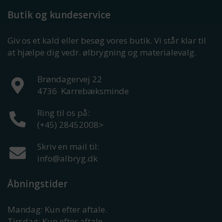
Butik og kundeservice
Giv os et kald eller besøg vores butik. Vi står klar til
at hjælpe dig vedr. ølbrygning og materialevalg.
Brøndagervej 22
4736
Karrebæksminde
Ring til os på:
(+45) 28452008
>
Skriv en mail til:
info@albryg.dk
Åbningstider
Mandag: Kun efter aftale.
Tirsdag: Kun efter aftale.