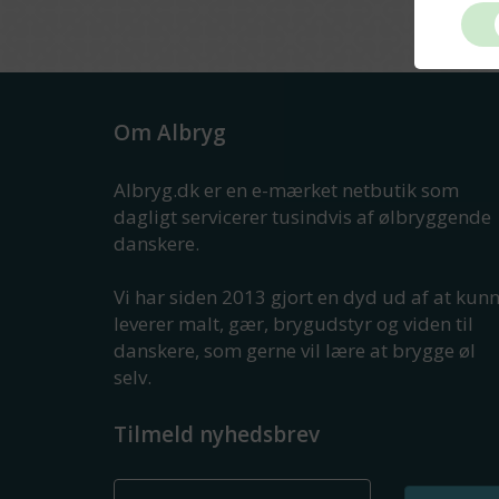
Om Albryg
Albryg.dk er en e-mærket netbutik som
dagligt servicerer tusindvis af ølbryggende
danskere.
Vi har siden 2013 gjort en dyd ud af at kun
leverer malt, gær, brygudstyr og viden til
danskere, som gerne vil lære at brygge øl
selv.
Tilmeld nyhedsbrev