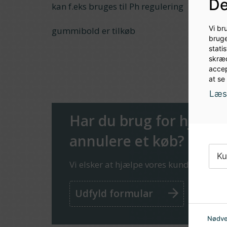
De
kan f.eks bruges til Ph regulering
Vi br
gummibold er tilkøb
bruge
stati
skræd
accep
at se
Læs 
Har du brug for hjælp el
annulere et køb?
Ku
Vi elsker at hjælpe vores kunder!
Udfyld formular
Nødve