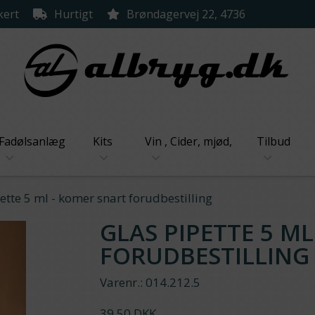
kert
Hurtigt
Brøndagervej 22, 4736
Fadølsanlæg
Kits
Vin , Cider, mjød,
Tilbud
ette 5 ml - komer snart forudbestilling
GLAS PIPETTE 5 M
FORUDBESTILLING
Varenr.:
014.212.5
39,50 DKK