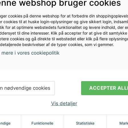
nne webshop bruger cookies
uger cookies på denne webshop for at forbedre din shoppingoplevels
r cookies til at huske login-oplysninger og give sikkert login, indsam
stik for at optimere webstedets funktionalitet og levere indhold, der e
dersyet til dine interesser. Klik på accepter for at give dit samtykke t
tere cookies og gå direkte til webstedet eller klik på flere oplysninge
 detaljerede beskrivelser af de typer cookies, som vi gemmer.
mere i vores cookiepolitik
ler vil du
Modtag nyhed
i din indbakk
n nødvendige cookies
ACCEPTER ALL
Vis detaljer
ndige
Funktionelle
Statistiske
Mark