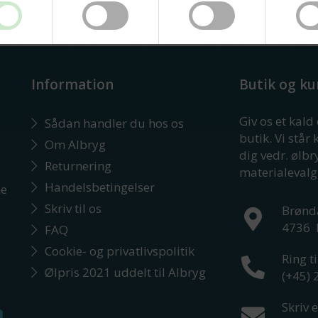
Information
Butik og ku
Giv os et kald
Sådan handler du hos os
butik. Vi står 
Om Albryg
dig vedr. ølb
Returnering
materialevalg
Handelsbetingelser
ne
Skriv til os
Brønd
4736
FAQ
Cookie- og privatlivspolitik
Ring ti
Ølpris 2021 uddelt til Albryg
(+45)
Skriv e