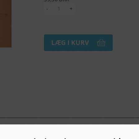
-
+
LÆG I KURV