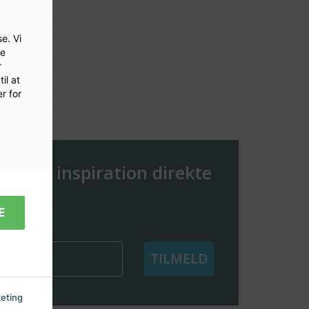
e. Vi
le
r
il at
r for
er og inspiration direkte
e
E
TILMELD
eting