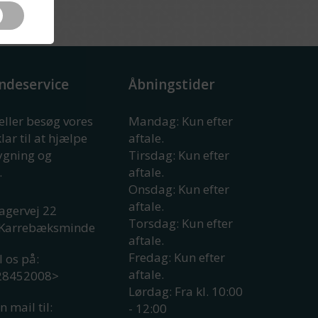
ndeservice
Åbningstider
 eller besøg vores
Mandag: Kun efter
klar til at hjælpe
aftale.
rygning og
Tirsdag: Kun efter
.
aftale.
Onsdag: Kun efter
aftale.
agervej 22
Torsdag: Kun efter
Karrebæksminde
aftale.
Fredag: Kun efter
l os på:
aftale.
 28452008
>
Lørdag: Fra kl. 10:00
n mail til:
- 12:00