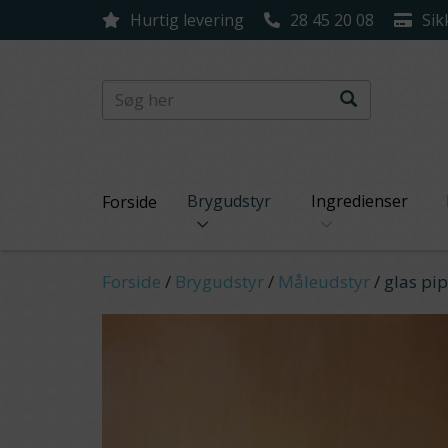
Hurtig levering
28 45 20 08
Sik
Brygudstyr
Ingredienser
Forside
Forside
/
Brygudstyr
/
Måleudstyr
/
glas pip