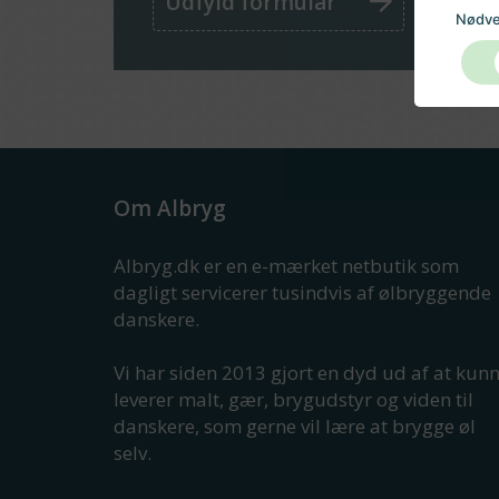
Udfyld formular
Nødve
Om Albryg
Albryg.dk er en e-mærket netbutik som
dagligt servicerer tusindvis af ølbryggende
danskere.
Vi har siden 2013 gjort en dyd ud af at kun
leverer malt, gær, brygudstyr og viden til
danskere, som gerne vil lære at brygge øl
selv.