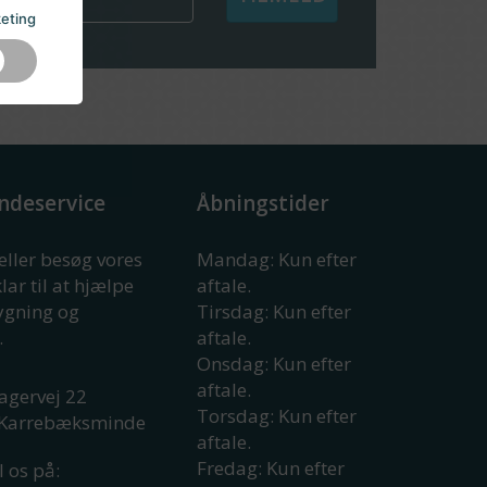
eting
ndeservice
Åbningstider
 eller besøg vores
Mandag: Kun efter
klar til at hjælpe
aftale.
rygning og
Tirsdag: Kun efter
.
aftale.
Onsdag: Kun efter
aftale.
agervej 22
Torsdag: Kun efter
Karrebæksminde
aftale.
Fredag: Kun efter
l os på: