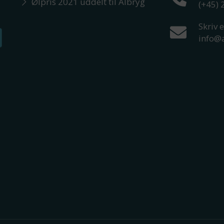
Ølpris 2021 uddelt til Albryg
(+45)
Skriv e
info@