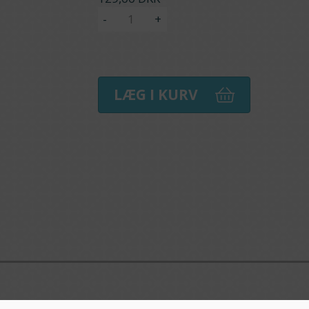
-
+
LÆG I KURV