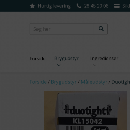
Hurtig levering
28 45 20 08
Sik
Brygudstyr
Ingredienser
Forside
Forside
/
Brygudstyr
/
Måleudstyr
/
Duotight