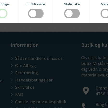
ndige
Funktionelle
Statistiske
Mark
Information
Butik og ku
Giv os et kald
Sådan handler du hos os
butik. Vi står 
Om Albryg
dig vedr. ølb
Returnering
materialevalg
Handelsbetingelser
ne
Skriv til os
Brønd
4736
FAQ
Cookie- og privatlivspolitik
Ring ti