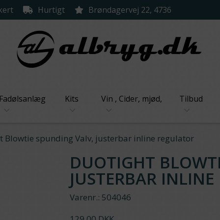
kert
Hurtigt
Brøndagervej 22, 4736
Fadølsanlæg
Kits
Vin , Cider, mjød,
Tilbud
 Blowtie spunding Valv, justerbar inline regulator
DUOTIGHT BLOWTI
JUSTERBAR INLINE
Varenr.:
504046
129,00 DKK