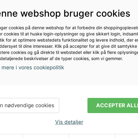
il 8 mm slange. Den bruges til CO2, trykluft, vand med mer
nne webshop bruger cookies
 PSI med Doutight fittings til 8 mm slange. Let at justere 
. bruges til FermZilla, Kegmenter og Corneliusfustager.
uger cookies på denne webshop for at forbedre din shoppingoplevels
r cookies til at huske login-oplysninger og give sikkert login, indsam
stik for at optimere webstedets funktionalitet og levere indhold, der e
dersyet til dine interesser. Klik på accepter for at give dit samtykke t
tere cookies og gå direkte til webstedet eller klik på flere oplysninge
 detaljerede beskrivelser af de typer cookies, som vi gemmer.
mere i vores cookiepolitik
ler vil du
Modtag nyhed
n nødvendige cookies
ACCEPTER ALL
i din indbakk
Vis detaljer