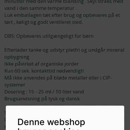
minutter med den varme blanding . Skyl straks med
vand i den samme temperatur .
Luk emballagen tæt efter brug og opbevares på et
tørt , køligt og godt ventileret sted.
OBS: Opbevares utilgængeligt for børn.
Efterlader tanke og udstyr pletfri og undgår mineral
opbygning
Ikke påvirket af organiske jorder
Kun 60 sek. kontakttid nødvendigt!
Må ikke anvendes på bløde metaller eller i CIP-
systemer
Dosering : 15 - 25 ml / 10 liter vand
Brugsanvisning på tysk og dansk
Se yderligere dansk brugsvejledning på flasken.
OBS: BLAND IKKE STAR SAN HB ™ med klorerede
Denne webshop
rengøringsmidler som klorgas vil medføre.