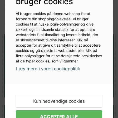
bruger cookies
Vi bruger cookies på denne webshop for at
forbedre din shoppingoplevelse. Vi bruger
cookies til at huske login-oplysninger og give
sikkert login, indsamle statistik for at optimere
webstedets funktionalitet og levere indhold, der
er skræddersyet til dine interesser. Klik på
Har du brug for hjælp eller vil
accepter for at give dit samtykke til at acceptere
cookies og gå direkte til webstedet eller klik på
du annulere et køb?
flere oplysninger for at se detaljerede beskrivelser
af de typer cookies, som vi gemmer.
Vi elsker at hjælpe vores kunder!
Læs mere i vores cookiepolitik
Udfyld formular
Kun nødvendige cookies
ACCEPTER ALLE