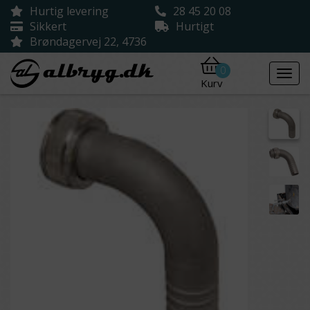
Hurtig levering
28 45 20 08
Sikkert
Hurtigt
Brøndagervej 22, 4736
0
Kurv