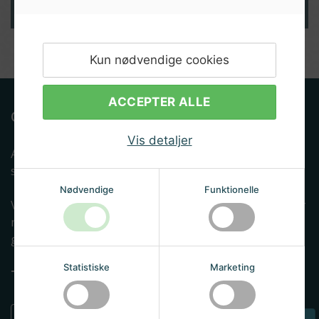
Kun nødvendige cookies
ACCEPTER ALLE
Om Albryg
Vis detaljer
Albryg.dk er en e-mærket netbutik som dagligt
servicerer tusindvis af ølbryggende danskere.
Nødvendige
Funktionelle
Vi har siden 2013 gjort en dyd ud af at kunne leverer
malt, gær, brygudstyr og viden til danskere, som
gerne vil lære at brygge øl selv.
Statistiske
Marketing
Tilmeld nyhedsbrev