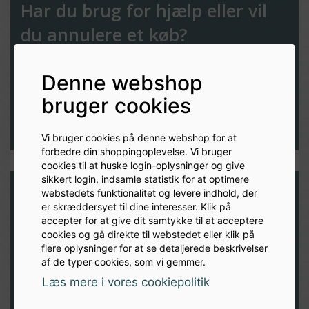
Har du brug for hjælp eller vil
du annulere et køb?
Vi elsker at hjælpe vores kunder!
Denne webshop
bruger cookies
Udfyld formular
Vi bruger cookies på denne webshop for at
forbedre din shoppingoplevelse. Vi bruger
cookies til at huske login-oplysninger og give
sikkert login, indsamle statistik for at optimere
webstedets funktionalitet og levere indhold, der
er skræddersyet til dine interesser. Klik på
Modtag nyheder og inspiration
accepter for at give dit samtykke til at acceptere
cookies og gå direkte til webstedet eller klik på
direkte i din indbakke
flere oplysninger for at se detaljerede beskrivelser
af de typer cookies, som vi gemmer.
TILMELD
Læs mere i vores cookiepolitik