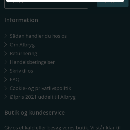
TILMELD
Information
Sådan handler du hos os
Om Albryg
Returnering
Handelsbetingelser
Skriv til os
FAQ
Cookie- og privatlivspolitik
Ølpris 2021 uddelt til Albryg
Butik og kundeservice
Giv os et kald eller besøg vores butik. Vi står klar til