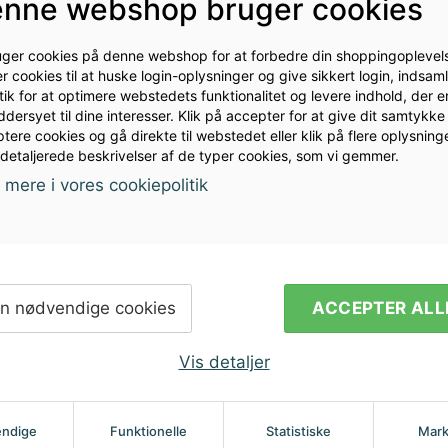
nne webshop bruger cookies
kere, propper til festfade m.fl.
uger cookies på denne webshop for at forbedre din shoppingoplevels
r cookies til at huske login-oplysninger og give sikkert login, indsam
stik for at optimere webstedets funktionalitet og levere indhold, der e
dersyet til dine interesser. Klik på accepter for at give dit samtykke t
tere cookies og gå direkte til webstedet eller klik på flere oplysninge
 detaljerede beskrivelser af de typer cookies, som vi gemmer.
mere i vores cookiepolitik
ler vil du
Modtag nyhed
i din indbakk
n nødvendige cookies
ACCEPTER ALL
Vis detaljer
ndige
Funktionelle
Statistiske
Mark