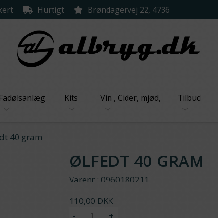
kert
Hurtigt
Brøndagervej 22, 4736
Fadølsanlæg
Kits
Vin , Cider, mjød,
Tilbud
edt 40 gram
ØLFEDT 40 GRAM
Varenr.:
0960180211
110,00 DKK
-
+