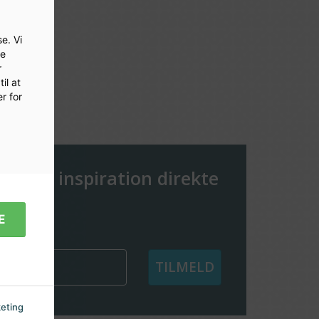
e. Vi
le
r
il at
r for
er og inspiration direkte
e
E
TILMELD
eting