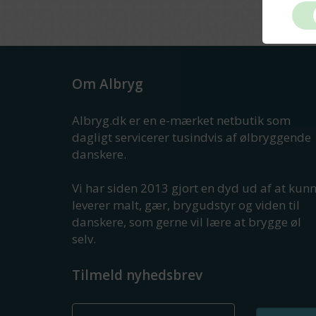
Om Albryg
Albryg.dk er en e-mærket netbutik som
dagligt servicerer tusindvis af ølbryggende
danskere.
Vi har siden 2013 gjort en dyd ud af at kun
leverer malt, gær, brygudstyr og viden til
danskere, som gerne vil lære at brygge øl
selv.
Tilmeld nyhedsbrev