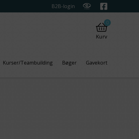
B2B-login
0
Kurv
Kurser/Teambuilding
Bøger
Gavekort