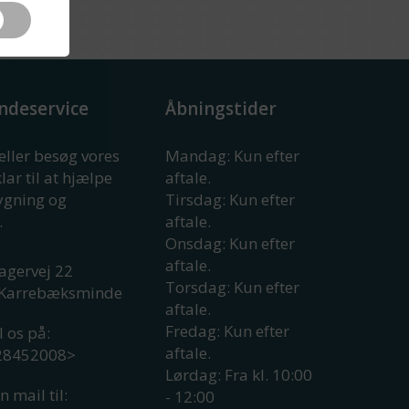
ndeservice
Åbningstider
 eller besøg vores
Mandag: Kun efter
klar til at hjælpe
aftale.
rygning og
Tirsdag: Kun efter
.
aftale.
Onsdag: Kun efter
aftale.
agervej 22
Torsdag: Kun efter
Karrebæksminde
aftale.
Fredag: Kun efter
l os på:
aftale.
 28452008
>
Lørdag: Fra kl. 10:00
n mail til:
- 12:00