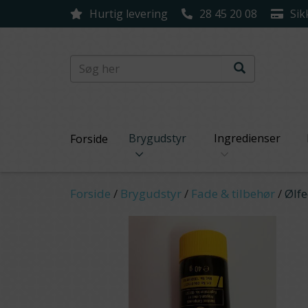
Hurtig levering
28 45 20 08
Sik
Brygudstyr
Ingredienser
Forside
Forside
/
Brygudstyr
/
Fade & tilbehør
/
Ølf