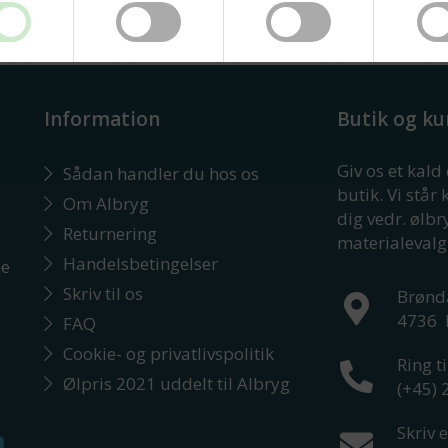
Information
Butik og ku
Giv os et kald
Sådan handler du hos os
butik. Vi står 
Om Albryg
dig vedr. ølb
Returnering
materialevalg
Handelsbetingelser
ne
Skriv til os
Brønd
4736
FAQ
Cookie- og privatlivspolitik
Ring ti
Ølpris 2021 uddelt til Albryg
(+45)
Skriv e