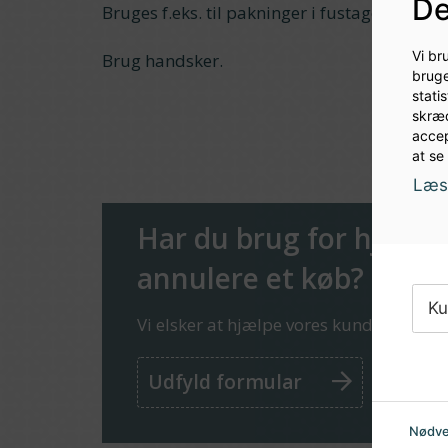
De
Bruges f.eks. til pakninger i fustager, anstik
Vi br
Brug handsker.
bruge
stati
skræd
accep
at se
Læs 
Har du brug for hjælp el
annulere et køb?
Ku
Vi elsker at hjælpe vores kunder!
Udfyld formular
Nødve