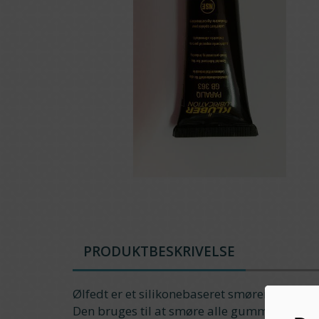
PRODUKTBESKRIVELSE
Ølfedt er et silikonebaseret smøremiddel.
Den bruges til at smøre alle gummipakning