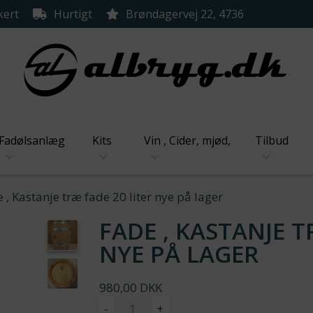
kert
Hurtigt
Brøndagervej 22, 4736
Fadølsanlæg
Kits
Vin , Cider, mjød,
Tilbud
 , Kastanje træ fade 20 liter nye på lager
FADE , KASTANJE T
NYE PÅ LAGER
980,00 DKK
-
+