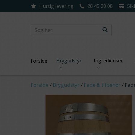
Hurtig levering
28 45 20 08
Sik
Brygudstyr
Ingredienser
Forside
Forside
/
Brygudstyr
/
Fade & tilbehør
/
Fade