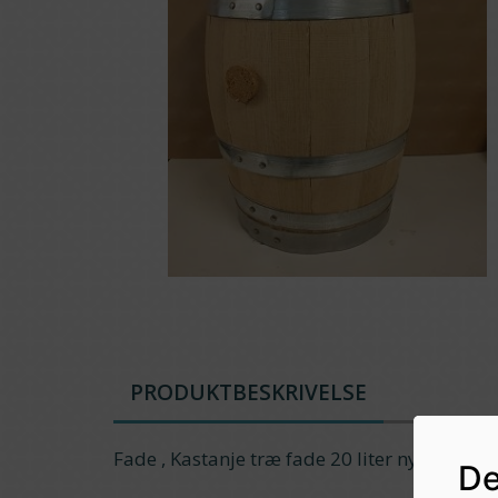
PRODUKTBESKRIVELSE
Fade , Kastanje træ fade 20 liter nye
De