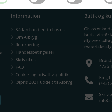
Information
Butik og ku
Giv os et kald
Sådan handler du hos os
butik. Vi står 
Om Albryg
dig vedr. ølb
Returnering
materialevalg
Handelsbetingelser
ne
Skriv til os
Brønd
4736
FAQ
Cookie- og privatlivspolitik
Ring ti
Ølpris 2021 uddelt til Albryg
(+45)
Skriv e
info@