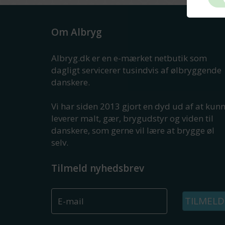
Om Albryg
Albryg.dk er en e-mærket netbutik som
dagligt servicerer tusindvis af ølbryggende
danskere.
Vi har siden 2013 gjort en dyd ud af at kun
leverer malt, gær, brygudstyr og viden til
danskere, som gerne vil lære at brygge øl
selv.
Tilmeld nyhedsbrev
TILMELD