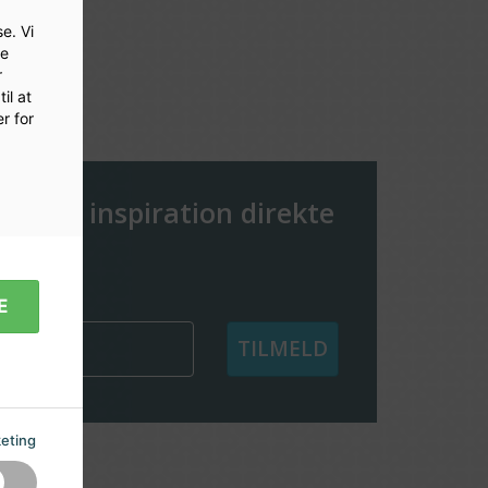
e. Vi
le
r
il at
r for
er og inspiration direkte
e
E
TILMELD
eting