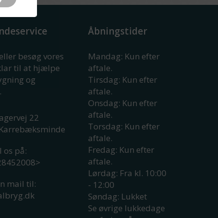
ndeservice
Åbningstider
 eller besøg vores
Mandag: Kun efter
klar til at hjælpe
aftale.
rygning og
Tirsdag: Kun efter
.
aftale.
Onsdag: Kun efter
aftale.
agervej 22
Torsdag: Kun efter
Karrebæksminde
aftale.
Fredag: Kun efter
l os på:
aftale.
 28452008
>
Lørdag: Fra kl. 10:00
n mail til:
- 12:00
albryg.dk
Søndag: Lukket
Se øvrige lukkedage