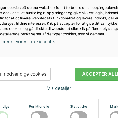
uger cookies på denne webshop for at forbedre din shoppingoplevels
r cookies til at huske login-oplysninger og give sikkert login, indsam
stik for at optimere webstedets funktionalitet og levere indhold, der e
dersyet til dine interesser. Klik på accepter for at give dit samtykke t
tere cookies og gå direkte til webstedet eller klik på flere oplysninge
 detaljerede beskrivelser af de typer cookies, som vi gemmer.
mere i vores cookiepolitik
ler vil du
Modtag nyhed
i din indbakk
n nødvendige cookies
ACCEPTER ALL
Vis detaljer
ndige
Funktionelle
Statistiske
Mark