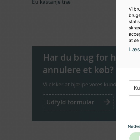
Eu kastanje træ
Vi br
bruge
stati
skræd
accep
at se
Læs 
Har du brug for hjælp el
annulere et køb?
Vi elsker at hjælpe vores kunder!
Ku
Udfyld formular
Nødve