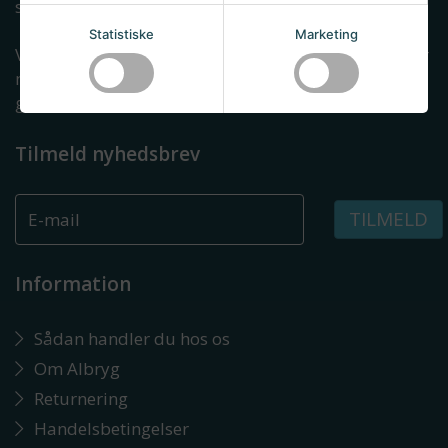
servicerer tusindvis af ølbryggende danskere.
Statistiske
Marketing
Vi har siden 2013 gjort en dyd ud af at kunne leverer
malt, gær, brygudstyr og viden til danskere, som
gerne vil lære at brygge øl selv.
Tilmeld nyhedsbrev
TILMELD
Information
Sådan handler du hos os
Om Albryg
Returnering
Handelsbetingelser