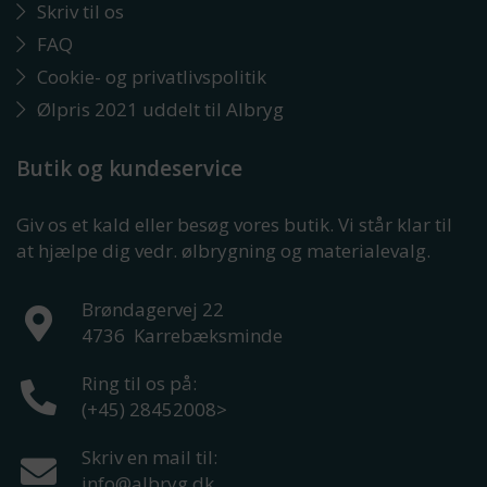
Skriv til os
FAQ
Cookie- og privatlivspolitik
Ølpris 2021 uddelt til Albryg
Butik og kundeservice
Giv os et kald eller besøg vores butik. Vi står klar til
at hjælpe dig vedr. ølbrygning og materialevalg.
Brøndagervej 22
4736
Karrebæksminde
Ring til os på:
(+45) 28452008
>
Skriv en mail til:
info@albryg.dk