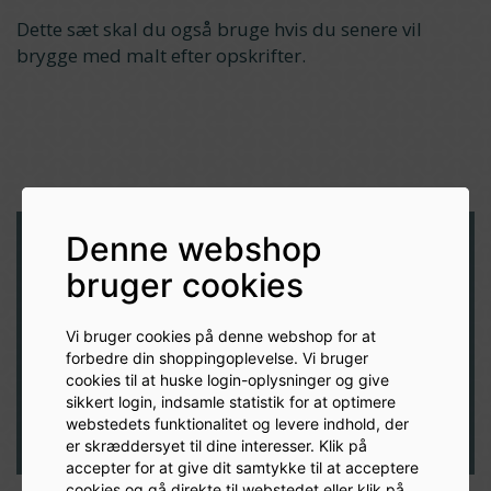
Dette sæt skal du også bruge hvis du senere vil
brygge med malt efter opskrifter.
Denne webshop
Har du brug for hjælp eller vil
bruger cookies
du annulere et køb?
Vi elsker at hjælpe vores kunder!
Vi bruger cookies på denne webshop for at
forbedre din shoppingoplevelse. Vi bruger
cookies til at huske login-oplysninger og give
Udfyld formular
sikkert login, indsamle statistik for at optimere
webstedets funktionalitet og levere indhold, der
er skræddersyet til dine interesser. Klik på
accepter for at give dit samtykke til at acceptere
cookies og gå direkte til webstedet eller klik på