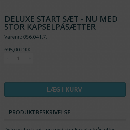
DELUXE START SÆT - NU MED
STOR KAPSELPÅSÆTTER
Varenr.:
056.041.7.
695,00 DKK
-
+
LÆG I KURV
PRODUKTBESKRIVELSE
Deluxe start sæt - nu med stor kapelselpåsætter -